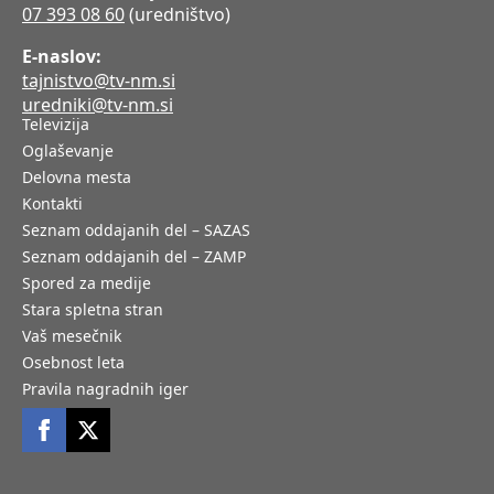
07 393 08 60
(uredništvo)
E-naslov:
tajnistvo@tv-nm.si
uredniki@tv-nm.si
Televizija
Oglaševanje
Delovna mesta
Kontakti
Seznam oddajanih del – SAZAS
Seznam oddajanih del – ZAMP
Spored za medije
Stara spletna stran
Vaš mesečnik
Osebnost leta
Pravila nagradnih iger