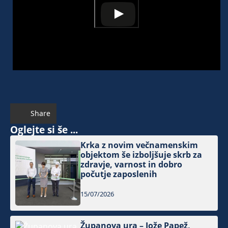
Share
Oglejte si še ...
Krka z novim večnamenskim
objektom še izboljšuje skrb za
zdravje, varnost in dobro
počutje zaposlenih
15/07/2026
Županova ura – Jože Papež,