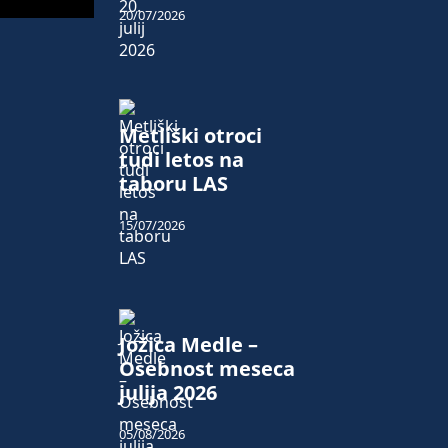
20/07/2026
Metliški otroci
tudi letos na
taboru LAS
15/07/2026
Jožica Medle –
Osebnost meseca
julija 2026
05/08/2026