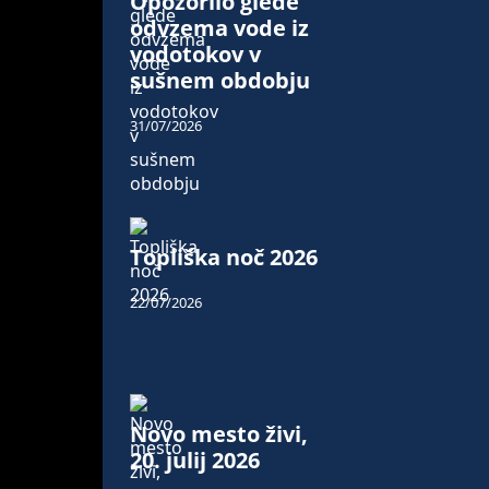
Opozorilo glede
odvzema vode iz
vodotokov v
sušnem obdobju
31/07/2026
Topliška noč 2026
22/07/2026
Novo mesto živi,
20. julij 2026