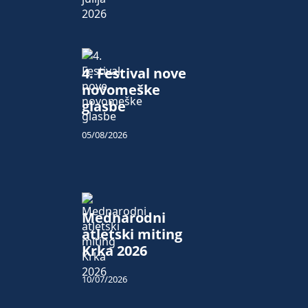
4. Festival nove
novomeške
glasbe
05/08/2026
Mednarodni
atletski miting
Krka 2026
10/07/2026