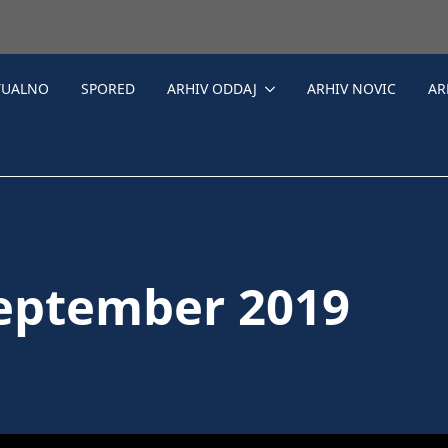
TUALNO
SPORED
ARHIV ODDAJ
ARHIV NOVIC
AR
september 2019