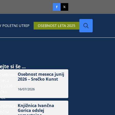
V POLETNI UTRIP
OSEBNOST LETA 2025
Search
for:
jte si še ...
Osebnost meseca junij
2026 – Srečko Kunst
16/07/2026
Knjižnica Ivančna
Gorica odslej