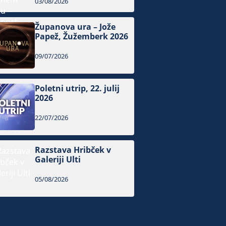
03/08/2026
Županova ura – Jože
Papež, Žužemberk 2026
09/07/2026
Poletni utrip, 22. julij
2026
22/07/2026
Razstava Hribček v
Galeriji Ulti
05/08/2026