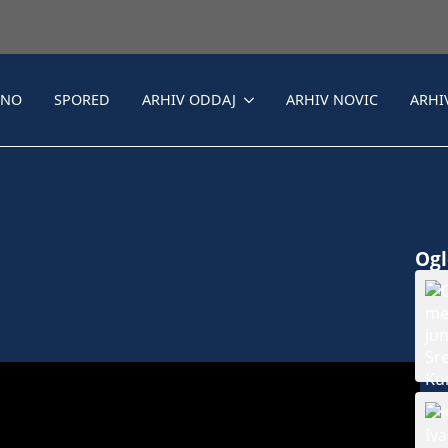
LNO
SPORED
ARHIV ODDAJ
ARHIV NOVIC
ARHI
1
Ogle