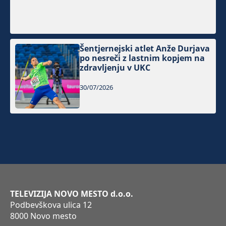
Šentjernejski atlet Anže Durjava
po nesreči z lastnim kopjem na
zdravljenju v UKC
30/07/2026
TELEVIZIJA NOVO MESTO d.o.o.
Podbevškova ulica 12
8000 Novo mesto