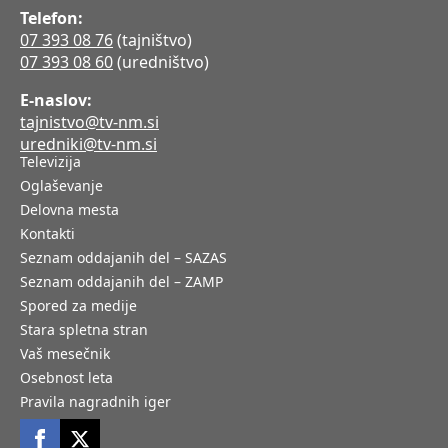
Telefon:
07 393 08 76
(tajništvo)
07 393 08 60
(uredništvo)
E-naslov:
tajnistvo@tv-nm.si
uredniki@tv-nm.si
Televizija
Oglaševanje
Delovna mesta
Kontakti
Seznam oddajanih del – SAZAS
Seznam oddajanih del – ZAMP
Spored za medije
Stara spletna stran
Vaš mesečnik
Osebnost leta
Pravila nagradnih iger