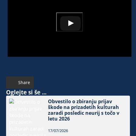
Share
Oglejte si še ...
Obvestilo o zbiranju prijav
škode na prizadetih kulturah
zaradi posledic neurij s točo v
letu 2026
17/07/2026