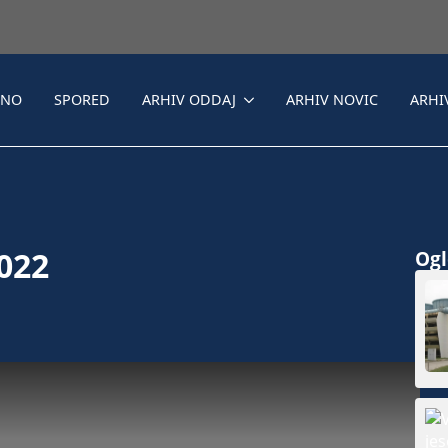
LNO
SPORED
ARHIV ODDAJ
ARHIV NOVIC
ARHI
2022
Ogle