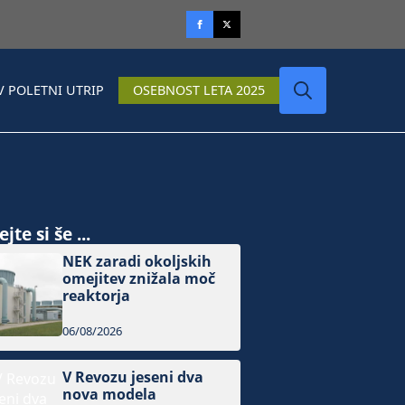
V POLETNI UTRIP
OSEBNOST LETA 2025
Search
for:
jte si še ...
NEK zaradi okoljskih
omejitev znižala moč
reaktorja
06/08/2026
V Revozu jeseni dva
nova modela