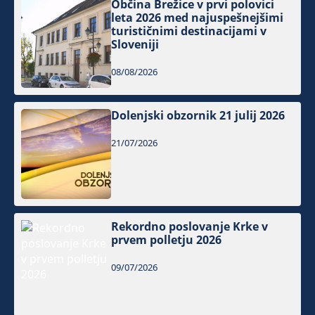
Občina Brežice v prvi polovici
leta 2026 med najuspešnejšimi
turističnimi destinacijami v
Sloveniji
08/08/2026
Dolenjski obzornik 21 julij 2026
21/07/2026
Rekordno poslovanje Krke v
prvem polletju 2026
09/07/2026