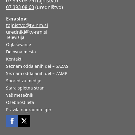
07 393 08 76
(tajništvo)
07 393 08 60
(uredništvo)
E-naslov:
tajnistvo@tv-nm.si
uredniki@tv-nm.si
Televizija
Oglaševanje
Delovna mesta
Kontakti
Seznam oddajanih del – SAZAS
Seznam oddajanih del – ZAMP
Spored za medije
Stara spletna stran
Vaš mesečnik
Osebnost leta
Pravila nagradnih iger