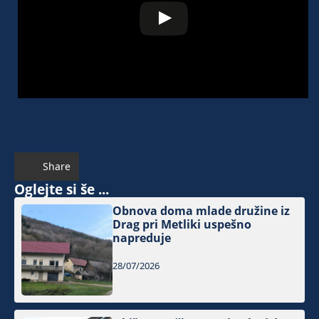
Share
Oglejte si še ...
Obnova doma mlade družine iz
Drag pri Metliki uspešno
napreduje
28/07/2026