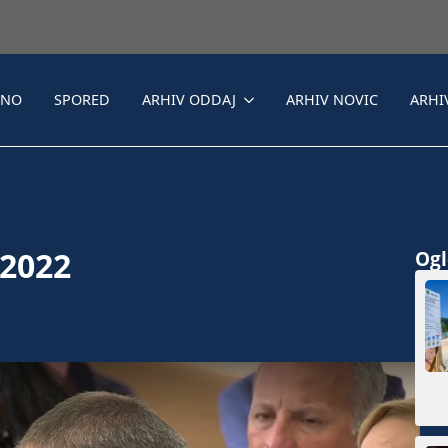
LNO
SPORED
ARHIV ODDAJ
ARHIV NOVIC
ARHI
 2022
Ogle