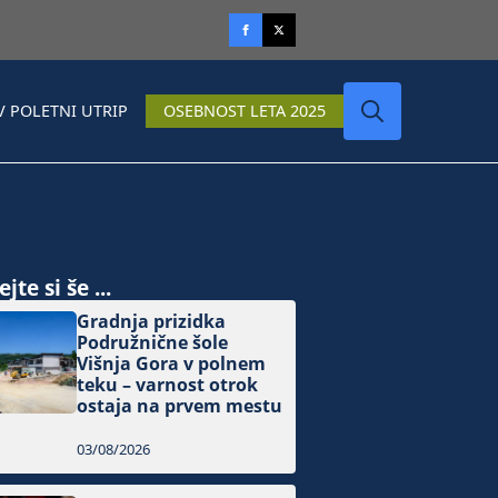
V POLETNI UTRIP
OSEBNOST LETA 2025
Search
for:
jte si še ...
Gradnja prizidka
Podružnične šole
Višnja Gora v polnem
teku – varnost otrok
ostaja na prvem mestu
03/08/2026