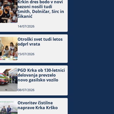
Krkin dres bodo v novi
sezoni nosili tudi
Smith, Dolničar, Sirc in
Šikanić
14/07/2026
Otroški svet tudi letos
odprl vrata
15/07/2026
PGD Krka ob 130-letnici
delovanja prevzelo
novo gasilsko vozilo
08/07/2026
Otvoritev čistilne
naprave Krka Krško