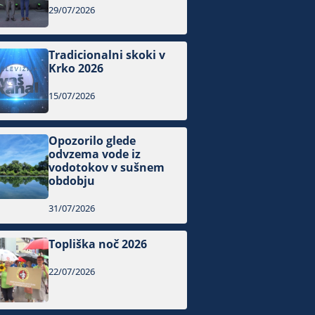
29/07/2026
Tradicionalni skoki v
Krko 2026
15/07/2026
Opozorilo glede
odvzema vode iz
vodotokov v sušnem
obdobju
31/07/2026
Topliška noč 2026
22/07/2026