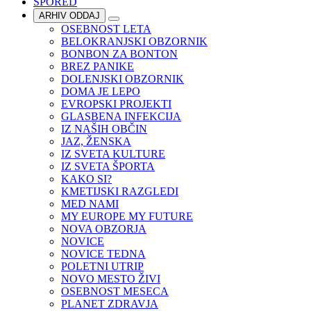
SPORED
ARHIV ODDAJ
OSEBNOST LETA
BELOKRANJSKI OBZORNIK
BONBON ZA BONTON
BREZ PANIKE
DOLENJSKI OBZORNIK
DOMA JE LEPO
EVROPSKI PROJEKTI
GLASBENA INFEKCIJA
IZ NAŠIH OBČIN
JAZ, ŽENSKA
IZ SVETA KULTURE
IZ SVETA ŠPORTA
KAKO SI?
KMETIJSKI RAZGLEDI
MED NAMI
MY EUROPE MY FUTURE
NOVA OBZORJA
NOVICE
NOVICE TEDNA
POLETNI UTRIP
NOVO MESTO ŽIVI
OSEBNOST MESECA
PLANET ZDRAVJA