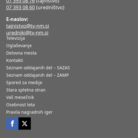
07 393 08 76
(tajništvo)
07 393 08 60
(uredništvo)
E-naslov:
tajnistvo@tv-nm.si
uredniki@tv-nm.si
Televizija
Oglaševanje
Delovna mesta
Kontakti
Seznam oddajanih del – SAZAS
Seznam oddajanih del – ZAMP
Spored za medije
Stara spletna stran
Vaš mesečnik
Osebnost leta
Pravila nagradnih iger