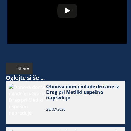
Share
Oglejte si še ...
Obnova doma mlade družine iz
Drag pri Metliki uspešno
napreduje
28/07/2026