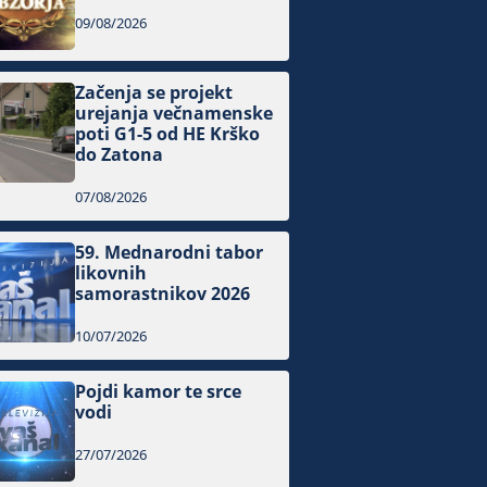
09/08/2026
Začenja se projekt
urejanja večnamenske
poti G1-5 od HE Krško
do Zatona
07/08/2026
59. Mednarodni tabor
likovnih
samorastnikov 2026
10/07/2026
Pojdi kamor te srce
vodi
27/07/2026