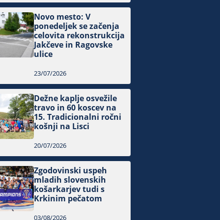
Novo mesto: V
ponedeljek se začenja
celovita rekonstrukcija
Jakčeve in Ragovske
ulice
23/07/2026
Dežne kaplje osvežile
travo in 60 koscev na
15. Tradicionalni ročni
košnji na Lisci
20/07/2026
Zgodovinski uspeh
mladih slovenskih
košarkarjev tudi s
Krkinim pečatom
03/08/2026