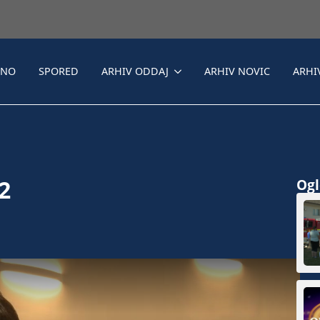
LNO
SPORED
ARHIV ODDAJ
ARHIV NOVIC
ARHI
2
Ogle