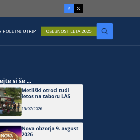
V POLETNI UTRIP
OSEBNOST LETA 2025
Search
for:
jte si še ...
Metliški otroci tudi
letos na taboru LAS
15/07/2026
Nova obzorja 9. avgust
2026