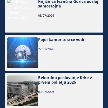
Knjižnica Ivančna Gorica odslej
samostojna
08/07/2026
Pojdi kamor te srce vodi
27/07/2026
Rekordno poslovanje Krke v
prvem polletju 2026
09/07/2026