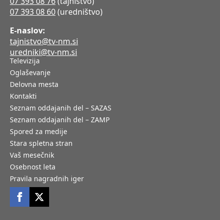
07 393 08 76
(tajništvo)
07 393 08 60
(uredništvo)
E-naslov:
tajnistvo@tv-nm.si
uredniki@tv-nm.si
Televizija
Oglaševanje
Delovna mesta
Kontakti
Seznam oddajanih del – SAZAS
Seznam oddajanih del – ZAMP
Spored za medije
Stara spletna stran
Vaš mesečnik
Osebnost leta
Pravila nagradnih iger