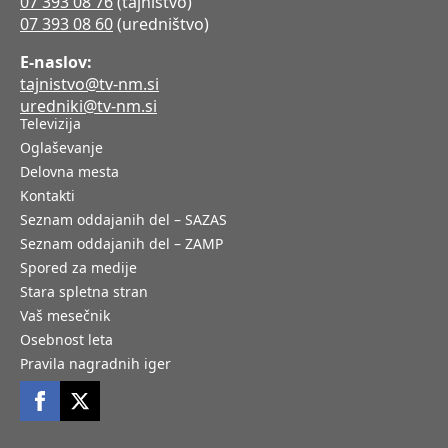
07 393 08 76
(tajništvo)
07 393 08 60
(uredništvo)
E-naslov:
tajnistvo@tv-nm.si
uredniki@tv-nm.si
Televizija
Oglaševanje
Delovna mesta
Kontakti
Seznam oddajanih del – SAZAS
Seznam oddajanih del – ZAMP
Spored za medije
Stara spletna stran
Vaš mesečnik
Osebnost leta
Pravila nagradnih iger