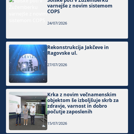
Šolske poti v Žužemberku
varnejše z novim sistemom
COPS
24/07/2026
Rekonstrukcija Jakčeve in
Ragovske ul.
27/07/2026
Krka z novim večnamenskim
objektom še izboljšuje skrb za
zdravje, varnost in dobro
počutje zaposlenih
15/07/2026