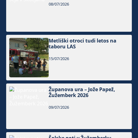
08/07/2026
Metliški otroci tudi letos na
taboru LAS
15/07/2026
Županova ura – Jože Papež,
Žužemberk 2026
09/07/2026