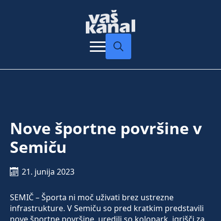
Search
for:
Nove športne površine v
Semiču
21. junija 2023
SEMIČ – Športa ni moč uživati brez ustrezne
infrastrukture. V Semiču so pred kratkim predstavili
nove športne površine, uredili so kolopark, igrišči za