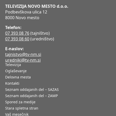
TELEVIZIJA NOVO MESTO d.o.o.
Podbevškova ulica 12
8000 Novo mesto
Telefon:
07 393 08 76
(tajništvo)
07 393 08 60
(uredništvo)
E-naslov:
tajnistvo@tv-nm.si
uredniki@tv-nm.si
Televizija
Oglaševanje
Delovna mesta
Kontakti
Seznam oddajanih del – SAZAS
Seznam oddajanih del – ZAMP
Spored za medije
Stara spletna stran
Vaš mesečnik