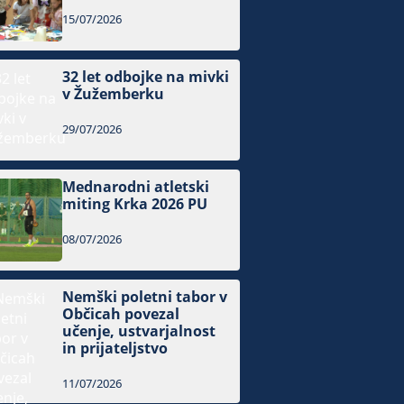
15/07/2026
32 let odbojke na mivki
v Žužemberku
29/07/2026
Mednarodni atletski
miting Krka 2026 PU
08/07/2026
Nemški poletni tabor v
Občicah povezal
učenje, ustvarjalnost
in prijateljstvo
11/07/2026