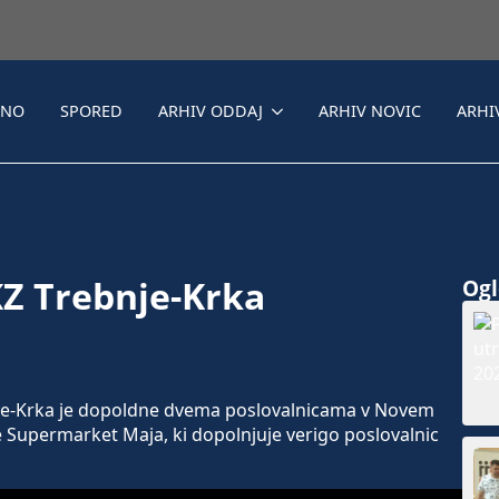
LNO
SPORED
ARHIV ODDAJ
ARHIV NOVIC
ARHI
KZ Trebnje-Krka
Ogle
e-Krka je dopoldne dvema poslovalnicama v Novem
 še Supermarket Maja, ki dopolnjuje verigo poslovalnic