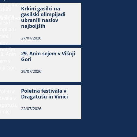
Krkini gasilci na
gasilski olimpijadi
ubranili naslov
najboljših
27/07/2026
29. Anin sejem v Višnji
Gori
29/07/2026
Poletna festivala v
Dragatušu in Vinici
22/07/2026