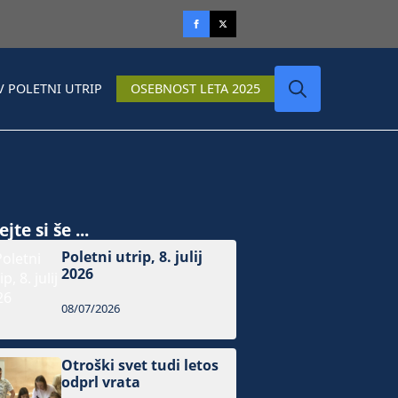
V POLETNI UTRIP
OSEBNOST LETA 2025
Search
for:
jte si še ...
Poletni utrip, 8. julij
2026
08/07/2026
Otroški svet tudi letos
odprl vrata