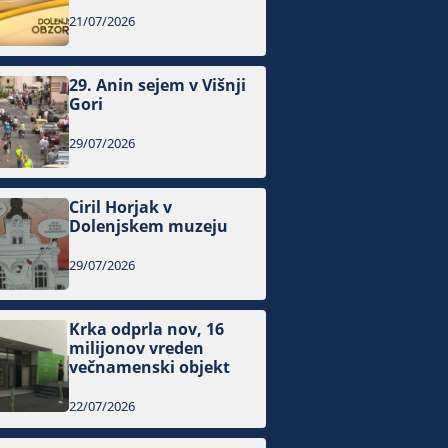
21/07/2026
29. Anin sejem v Višnji
Gori
29/07/2026
Ciril Horjak v
Dolenjskem muzeju
29/07/2026
Krka odprla nov, 16
milijonov vreden
večnamenski objekt
22/07/2026