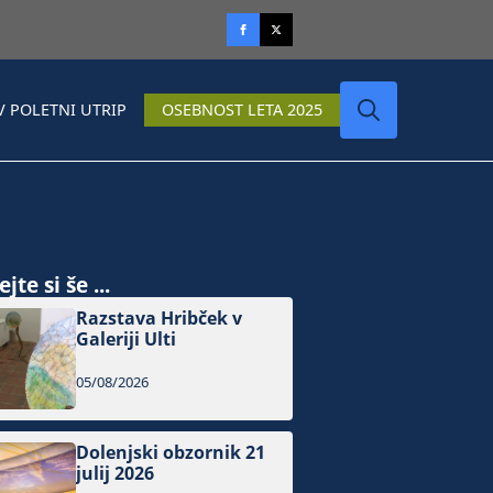
V POLETNI UTRIP
OSEBNOST LETA 2025
Search
for:
jte si še ...
Razstava Hribček v
Galeriji Ulti
05/08/2026
Dolenjski obzornik 21
julij 2026