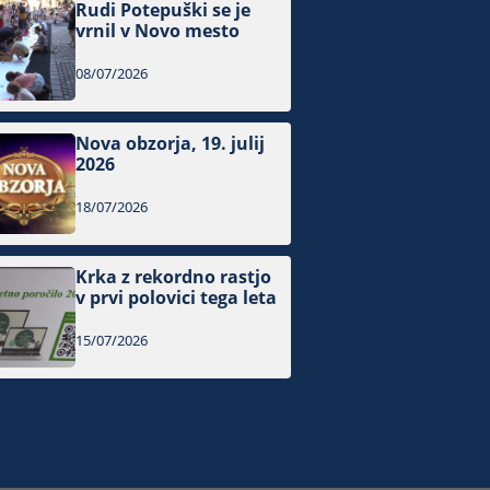
Rudi Potepuški se je
vrnil v Novo mesto
08/07/2026
Nova obzorja, 19. julij
2026
18/07/2026
Krka z rekordno rastjo
v prvi polovici tega leta
15/07/2026