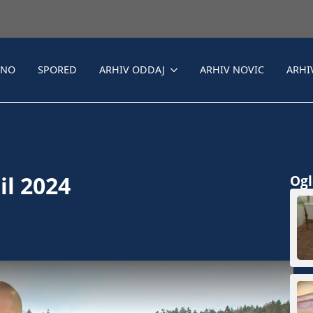
LNO
SPORED
ARHIV ODDAJ
ARHIV NOVIC
ARHI
il 2024
Ogle