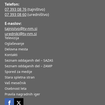
Telefon:
07 393 08 76
(tajništvo)
07 393 08 60
(uredništvo)
E-naslov:
tajnistvo@tv-nm.si
uredniki@tv-nm.si
Televizija
Oglaševanje
Delovna mesta
Kontakti
Seznam oddajanih del – SAZAS
Seznam oddajanih del – ZAMP
Spored za medije
Stara spletna stran
Vaš mesečnik
Osebnost leta
Pravila nagradnih iger