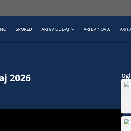
LNO
SPORED
ARHIV ODDAJ
ARHIV NOVIC
ARHI
aj 2026
Ogle