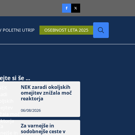
V POLETNI UTRIP
OSEBNOST LETA 2025
Search
for:
jte si še ...
NEK zaradi okoljskih
omejitev znižala moč
reaktorja
06/08/2026
Za varnejše in
sodobnejše ceste v