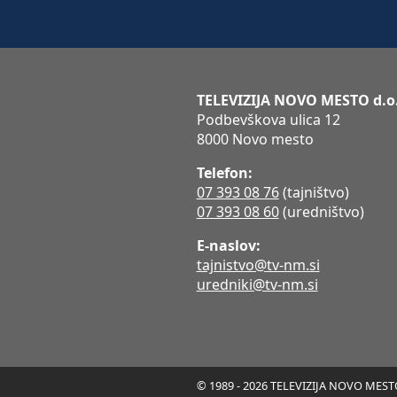
TELEVIZIJA NOVO MESTO d.o
Podbevškova ulica 12
8000 Novo mesto
Telefon:
07 393 08 76
(tajništvo)
07 393 08 60
(uredništvo)
E-naslov:
tajnistvo@tv-nm.si
uredniki@tv-nm.si
© 1989 - 2026 TELEVIZIJA NOVO MESTO