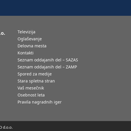
Televizija
.o.
Oglaševanje
Delovna mesta
Kontakti
Seznam oddajanih del – SAZAS
Seznam oddajanih del – ZAMP
Spored za medije
Stara spletna stran
Vaš mesečnik
Osebnost leta
Pravila nagradnih iger
 d.o.o.