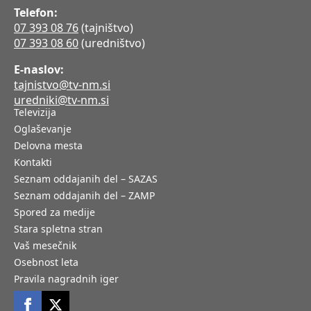
Telefon:
07 393 08 76
(tajništvo)
07 393 08 60
(uredništvo)
E-naslov:
tajnistvo@tv-nm.si
uredniki@tv-nm.si
Televizija
Oglaševanje
Delovna mesta
Kontakti
Seznam oddajanih del – SAZAS
Seznam oddajanih del – ZAMP
Spored za medije
Stara spletna stran
Vaš mesečnik
Osebnost leta
Pravila nagradnih iger