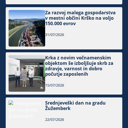
Za razvoj malega gospodarstva
v mestni občini Krško na voljo
150.000 evrov
31/07/2026
Krka z novim večnamenskim
objektom še izboljšuje skrb za
zdravje, varnost in dobro
počutje zaposlenih
15/07/2026
Srednjeveški dan na gradu
Žužemberk
22/07/2026