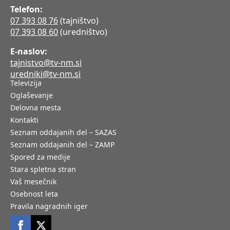
Telefon:
07 393 08 76
(tajništvo)
07 393 08 60
(uredništvo)
E-naslov:
tajnistvo@tv-nm.si
uredniki@tv-nm.si
Televizija
Oglaševanje
Delovna mesta
Kontakti
Seznam oddajanih del – SAZAS
Seznam oddajanih del – ZAMP
Spored za medije
Stara spletna stran
Vaš mesečnik
Osebnost leta
Pravila nagradnih iger