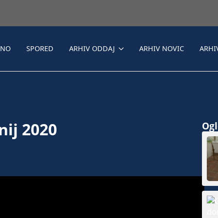
LNO
SPORED
ARHIV ODDAJ
ARHIV NOVIC
ARHI
nij 2020
Ogle