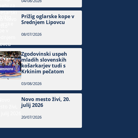
04/08/2026
Prižig oglarske kope v
Srednjem Lipovcu
08/07/2026
Zgodovinski uspeh
mladih slovenskih
košarkarjev tudi s
Krkinim pečatom
03/08/2026
Novo mesto živi, 20.
julij 2026
20/07/2026