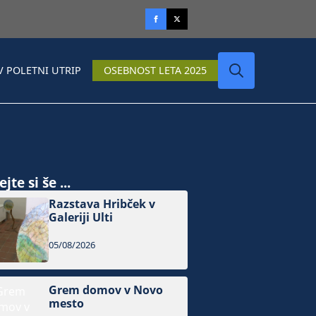
V POLETNI UTRIP
OSEBNOST LETA 2025
Search
for:
jte si še ...
Razstava Hribček v
Galeriji Ulti
05/08/2026
Grem domov v Novo
mesto