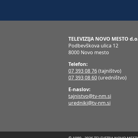
TELEVIZIJA NOVO MESTO d.o
Podbevškova ulica 12
8000 Novo mesto
Telefon:
07 393 08 76
(tajništvo)
07 393 08 60
(uredništvo)
E-naslov:
tajnistvo@tv-nm.si
uredniki@tv-nm.si