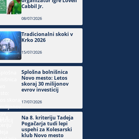
organizator igre Lovell
Cabbil Jr.
08/07/2026
Tradicionalni skoki v
Krko 2026
15/07/2026
Splošna bolnišnica
Novo mesto: Letos
skoraj 30 milijonov
evrov investicij
17/07/2026
Na 8. kriteriju Tadeja
Pogačarja tudi lepi
uspehi za Kolesarski
klub Novo mesto