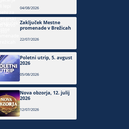
04/08/2026
Zaključek Mestne
promenade v Brežicah
22/07/2026
Poletni utrip, 5. avgust
2026
05/08/2026
Nova obzorja, 12. julij
2026
12/07/2026