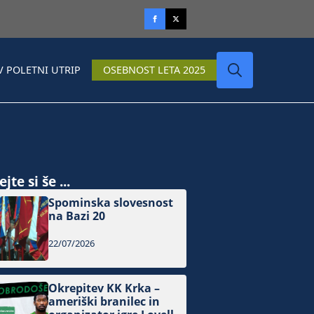
V POLETNI UTRIP
OSEBNOST LETA 2025
Search
for:
jte si še ...
Spominska slovesnost
na Bazi 20
22/07/2026
Okrepitev KK Krka –
ameriški branilec in