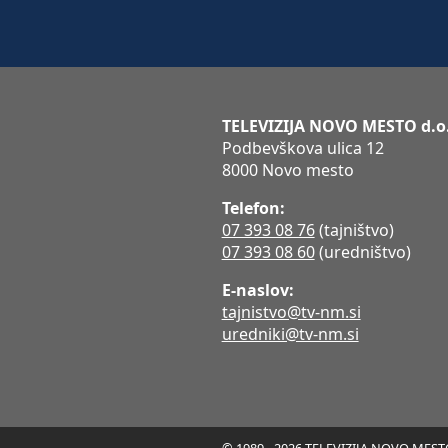
TELEVIZIJA NOVO MESTO d.o
Podbevškova ulica 12
8000 Novo mesto
Telefon:
07 393 08 76
(tajništvo)
07 393 08 60
(uredništvo)
E-naslov:
tajnistvo@tv-nm.si
uredniki@tv-nm.si