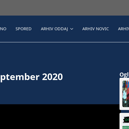
LNO
SPORED
ARHIV ODDAJ
ARHIV NOVIC
ARHI
september 2020
Ogle