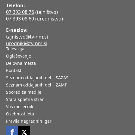
Telefon:
07 393 08 76
(tajništvo)
07 393 08 60
(uredništvo)
E-naslov:
tajnistvo@tv-nm.si
uredniki@tv-nm.si
Televizija
Oglaševanje
Delovna mesta
Kontakti
Seznam oddajanih del – SAZAS
Seznam oddajanih del – ZAMP
Spored za medije
Stara spletna stran
Vaš mesečnik
Osebnost leta
Pravila nagradnih iger