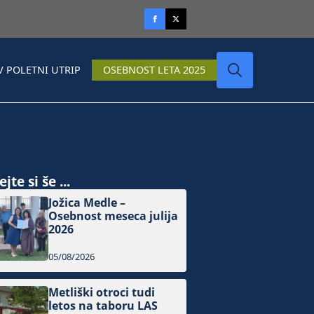
V POLETNI UTRIP
OSEBNOST LETA 2025
Search
for:
jte si še ...
Jožica Medle –
Osebnost meseca julija
2026
05/08/2026
Metliški otroci tudi
letos na taboru LAS