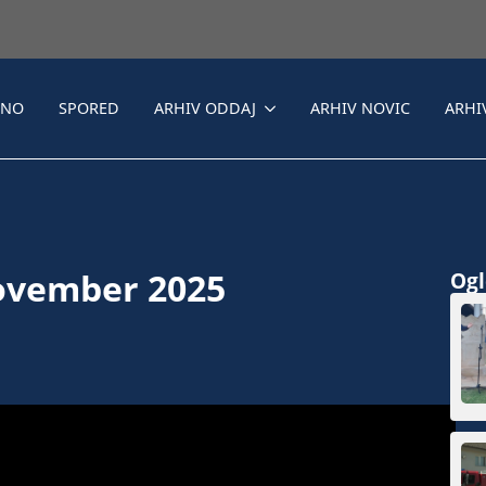
LNO
SPORED
ARHIV ODDAJ
ARHIV NOVIC
ARHI
november 2025
Ogle