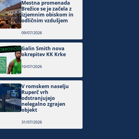
Mestna promenada
Brežice se je začela z
izjemnim obiskom in
odličnim vzdušjem
09/07/2026
Galin Smith nova
okrepitev KK Krke
10/07/2026
V romskem naselju
Ruperč vrh
odstranjujejo
nelegalno zgrajen
objekt
31/07/2026