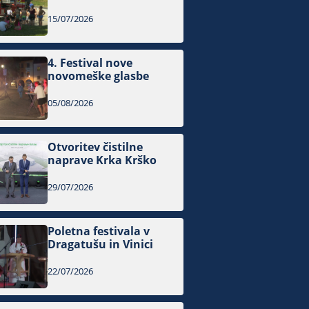
15/07/2026
4. Festival nove
novomeške glasbe
05/08/2026
Otvoritev čistilne
naprave Krka Krško
29/07/2026
Poletna festivala v
Dragatušu in Vinici
22/07/2026