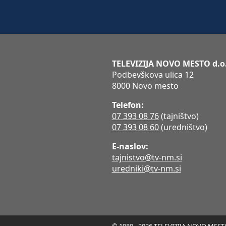
TELEVIZIJA NOVO MESTO d.o
Podbevškova ulica 12
8000 Novo mesto
Telefon:
07 393 08 76
(tajništvo)
07 393 08 60
(uredništvo)
E-naslov:
tajnistvo@tv-nm.si
uredniki@tv-nm.si