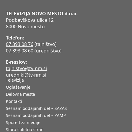
TELEVIZIJA NOVO MESTO d.o.o.
Podbevškova ulica 12
8000 Novo mesto
Telefon:
07 393 08 76
(tajništvo)
07 393 08 60
(uredništvo)
E-naslov:
tajnistvo@tv-nm.si
uredniki@tv-nm.si
Televizija
Oglaševanje
Delovna mesta
Kontakti
Seznam oddajanih del – SAZAS
Seznam oddajanih del – ZAMP
Spored za medije
Stara spletna stran