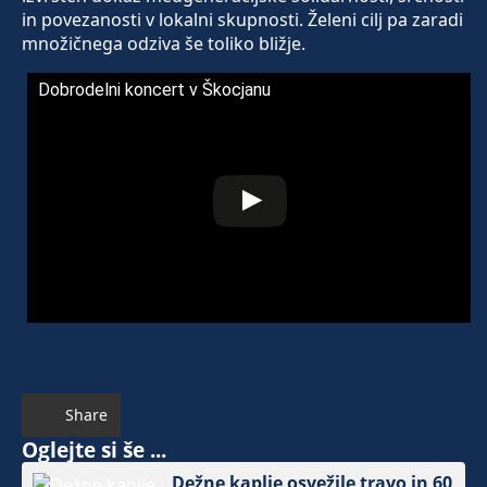
in povezanosti v lokalni skupnosti. Želeni cilj pa zaradi
množičnega odziva še toliko bližje.
Dobrodelni koncert v Škocjanu
Share
Oglejte si še ...
Dežne kaplje osvežile travo in 60