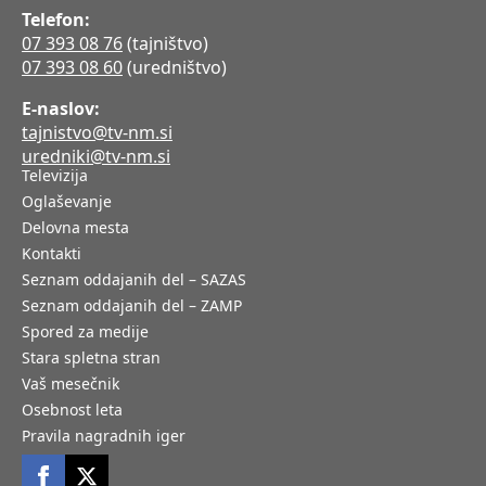
Telefon:
07 393 08 76
(tajništvo)
07 393 08 60
(uredništvo)
E-naslov:
tajnistvo@tv-nm.si
uredniki@tv-nm.si
Televizija
Oglaševanje
Delovna mesta
Kontakti
Seznam oddajanih del – SAZAS
Seznam oddajanih del – ZAMP
Spored za medije
Stara spletna stran
Vaš mesečnik
Osebnost leta
Pravila nagradnih iger