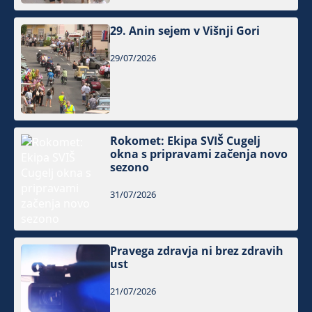
29. Anin sejem v Višnji Gori
29/07/2026
Rokomet: Ekipa SVIŠ Cugelj
okna s pripravami začenja novo
sezono
31/07/2026
Pravega zdravja ni brez zdravih
ust
21/07/2026