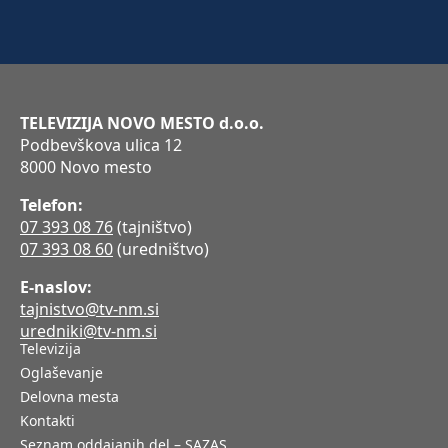
TELEVIZIJA NOVO MESTO d.o.o.
Podbevškova ulica 12
8000 Novo mesto
Telefon:
07 393 08 76
(tajništvo)
07 393 08 60
(uredništvo)
E-naslov:
tajnistvo@tv-nm.si
uredniki@tv-nm.si
Televizija
Oglaševanje
Delovna mesta
Kontakti
Seznam oddajanih del – SAZAS