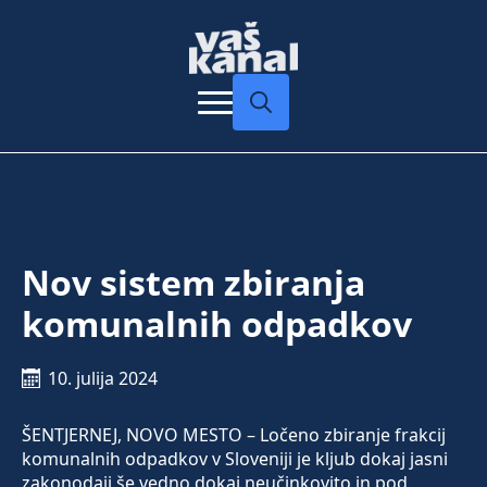
Search
for:
Nov sistem zbiranja
komunalnih odpadkov
10. julija 2024
ŠENTJERNEJ, NOVO MESTO – Ločeno zbiranje frakcij
komunalnih odpadkov v Sloveniji je kljub dokaj jasni
zakonodaji še vedno dokaj neučinkovito in pod