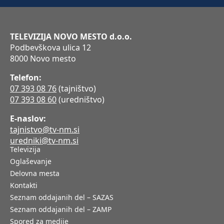
TELEVIZIJA NOVO MESTO d.o.o.
Podbevškova ulica 12
8000 Novo mesto
Telefon:
07 393 08 76
(tajništvo)
07 393 08 60
(uredništvo)
E-naslov:
tajnistvo@tv-nm.si
uredniki@tv-nm.si
Televizija
Oglaševanje
Delovna mesta
Kontakti
Seznam oddajanih del – SAZAS
Seznam oddajanih del – ZAMP
Spored za medije