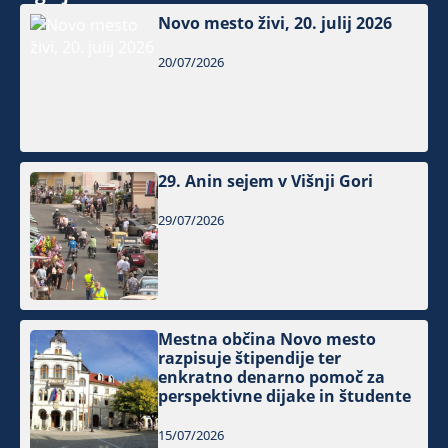
Novo mesto živi, 20. julij 2026
20/07/2026
29. Anin sejem v Višnji Gori
29/07/2026
Mestna občina Novo mesto
razpisuje štipendije ter
enkratno denarno pomoč za
perspektivne dijake in študente
15/07/2026