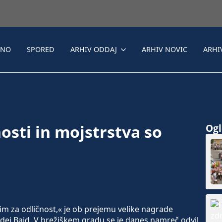
LNO
SPORED
ARHIV ODDAJ
ARHIV NOVIC
ARHI
nosti in mojstrstva so
Ogle
rim za odličnost,« je ob prejemu velike nagrade
adej Bajd. V brežiškem gradu se je danes namreč odvil