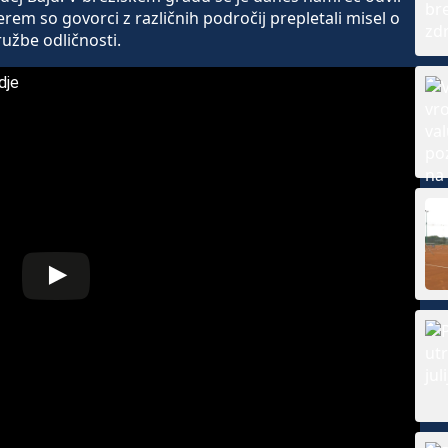
erem so govorci z različnih področij prepletali misel o
ružbe odličnosti.
dje