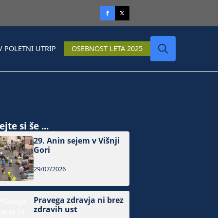
V POLETNI UTRIP
OSEBNOST LETA 2025
Search
for:
jte si še ...
29. Anin sejem v Višnji
Gori
29/07/2026
Pravega zdravja ni brez
zdravih ust