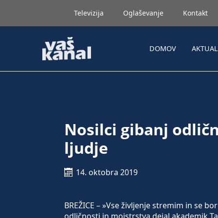
Televizija
Oglaševanje
Kontakt
DOMOV
AKTUA
Nosilci gibanj odlič
ljudje
14. oktobra 2019
BREŽICE – »Vse življenje stremim in se bo
odličnosti in mojstrstva dejal akademik T