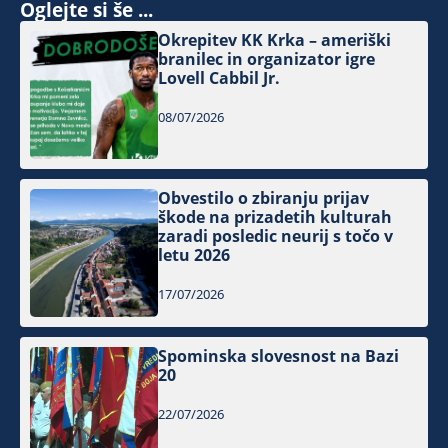
Oglejte si še ...
Okrepitev KK Krka – ameriški
branilec in organizator igre
Lovell Cabbil Jr.
08/07/2026
Obvestilo o zbiranju prijav
škode na prizadetih kulturah
zaradi posledic neurij s točo v
letu 2026
17/07/2026
Spominska slovesnost na Bazi
20
22/07/2026