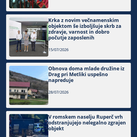
Krka z novim večnamenskim
objektom še izboljšuje skrb za
zdravje, varnost in dobro
počutje zaposlenih
15/07/2026
Obnova doma mlade družine iz
Drag pri Metliki uspešno
napreduje
28/07/2026
V romskem naselju Ruperč vrh
odstranjujejo nelegalno zgrajen
objekt