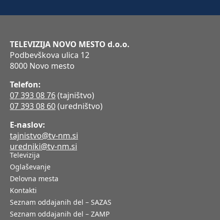
TELEVIZIJA NOVO MESTO d.o.o.
Podbevškova ulica 12
8000 Novo mesto
Telefon:
07 393 08 76
(tajništvo)
07 393 08 60
(uredništvo)
E-naslov:
tajnistvo@tv-nm.si
uredniki@tv-nm.si
Televizija
Oglaševanje
Delovna mesta
Kontakti
Seznam oddajanih del – SAZAS
Seznam oddajanih del – ZAMP