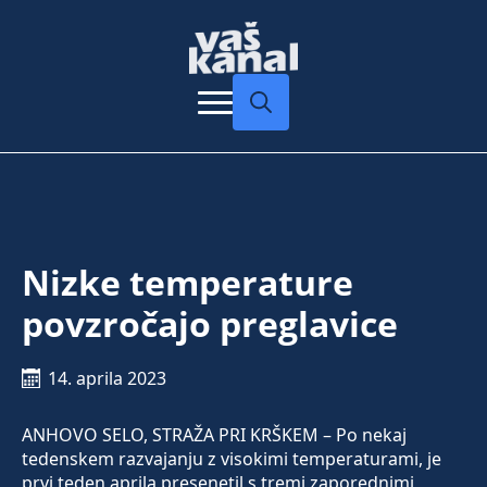
Search
for:
Nizke temperature
povzročajo preglavice
14. aprila 2023
ANHOVO SELO, STRAŽA PRI KRŠKEM – Po nekaj
tedenskem razvajanju z visokimi temperaturami, je
prvi teden aprila presenetil s tremi zaporednimi