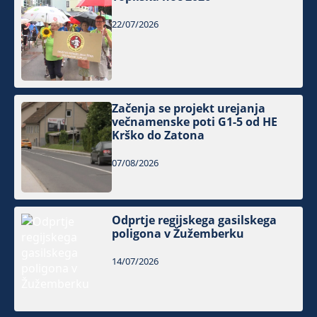
22/07/2026
Začenja se projekt urejanja
večnamenske poti G1-5 od HE
Krško do Zatona
07/08/2026
Odprtje regijskega gasilskega
poligona v Žužemberku
14/07/2026