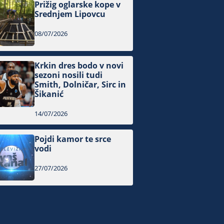
Prižig oglarske kope v
Srednjem Lipovcu
08/07/2026
Krkin dres bodo v novi
sezoni nosili tudi
Smith, Dolničar, Sirc in
Šikanić
14/07/2026
Pojdi kamor te srce
vodi
27/07/2026