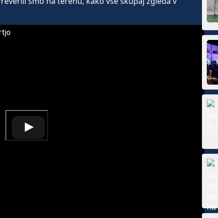
Preverili smo na terenu, kako vse skupaj zgleda v
rtjo