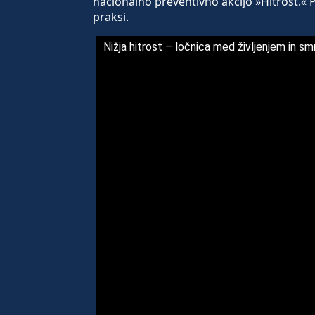
nacionalno preventivno akcijo »Hitrost.« 
praksi.
Nižja hitrost – ločnica med življenjem in sm