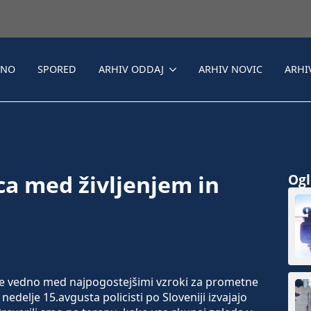
LNO
SPORED
ARHIV ODDAJ
ARHIV NOVIC
ARHI
ica med življenjem in
Ogle
e vedno med najpogostejšimi vzroki za prometne
edelje 15.avgusta policisti po Sloveniji izvajajo