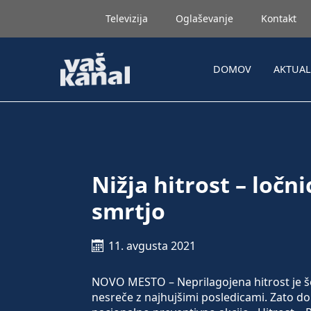
Televizija
Oglaševanje
Kontakt
DOMOV
AKTUA
Nižja hitrost – ločn
smrtjo
11. avgusta 2021
NOVO MESTO – Neprilagojena hitrost je š
nesreče z najhujšimi posledicami. Zato do n