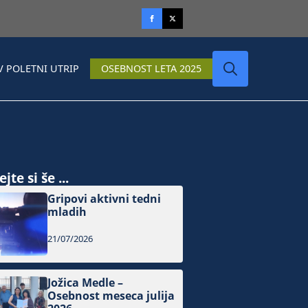
V POLETNI UTRIP
OSEBNOST LETA 2025
Search
for:
jte si še ...
Gripovi aktivni tedni
mladih
21/07/2026
Jožica Medle –
Osebnost meseca julija