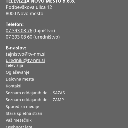
TELEVIZIJA NOVO MESTO d.o.o.
Podbevškova ulica 12
8000 Novo mesto
Telefon:
07 393 08 76
(tajništvo)
07 393 08 60
(uredništvo)
E-naslov:
tajnistvo@tv-nm.si
uredniki@tv-nm.si
Televizija
Oglaševanje
Delovna mesta
Kontakti
Seznam oddajanih del – SAZAS
Seznam oddajanih del – ZAMP
Spored za medije
Stara spletna stran
Vaš mesečnik
Osebnost leta