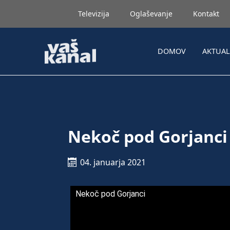
Televizija
Oglaševanje
Kontakt
DOMOV
AKTUA
Nekoč pod Gorjanci
04. januarja 2021
Nekoč pod Gorjanci