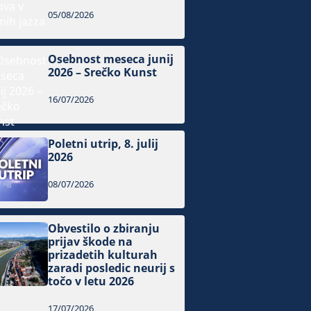
05/08/2026
Osebnost meseca junij
2026 – Srečko Kunst
16/07/2026
Poletni utrip, 8. julij
2026
08/07/2026
Obvestilo o zbiranju
prijav škode na
prizadetih kulturah
zaradi posledic neurij s
točo v letu 2026
17/07/2026