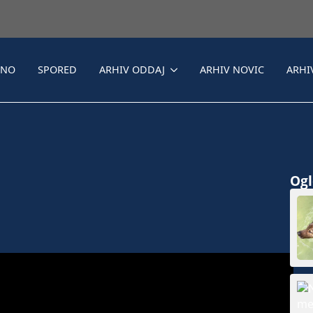
LNO
SPORED
ARHIV ODDAJ
ARHIV NOVIC
ARHI
Ogle