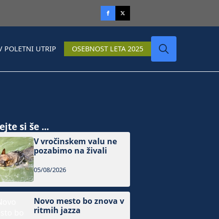
V POLETNI UTRIP
OSEBNOST LETA 2025
Search
for:
jte si še ...
V vročinskem valu ne
pozabimo na živali
05/08/2026
Novo mesto bo znova v
ritmih jazza