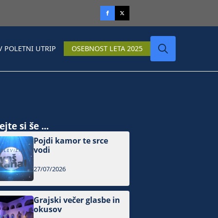
V POLETNI UTRIP
OSEBNOST LETA 2025
Search
for:
jte si še ...
Pojdi kamor te srce
vodi
27/07/2026
Grajski večer glasbe in
okusov