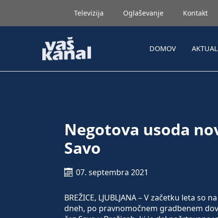
Televizija
Oglaševanje
Kontakt
DOMOV
AKTUA
Negotova usoda nov
Savo
07. septembra 2021
BREŽICE, LJUBLJANA – V začetku leta so na 
dneh, po pravnomočnem gradbenem dovolj