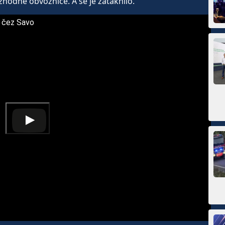
vzhodne obvoznice. A se je zataknilo.
 čez Savo