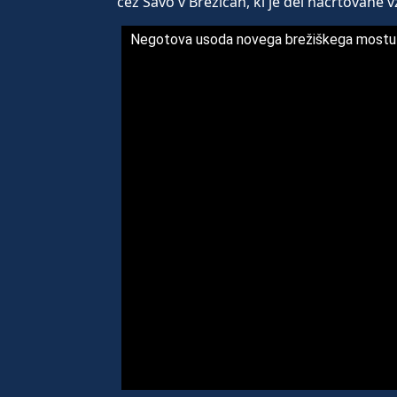
čez Savo v Brežicah, ki je del načrtovane 
Negotova usoda novega brežiškega mostu