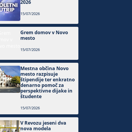
2026
15/07/2026
Grem domov v Novo
mesto
15/07/2026
Mestna občina Novo
mesto razpisuje
štipendije ter enkratno
denarno pomoč za
perspektivne dijake in
študente
15/07/2026
V Revozu jeseni dva
nova modela