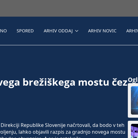
LNO
SPORED
ARHIV ODDAJ
ARHIV NOVIC
ARHI
ega brežiškega mostu čez
Ogle
Direkciji Republike Slovenije načrtovali, da bodo v teh
enju, lahko objavili razpis za gradnjo novega mostu