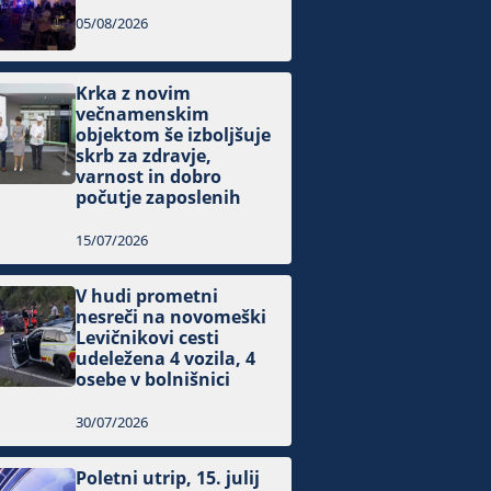
05/08/2026
Krka z novim
večnamenskim
objektom še izboljšuje
skrb za zdravje,
varnost in dobro
počutje zaposlenih
15/07/2026
V hudi prometni
nesreči na novomeški
Levičnikovi cesti
udeležena 4 vozila, 4
osebe v bolnišnici
30/07/2026
Poletni utrip, 15. julij