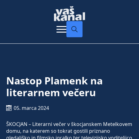
Search
for:
Nastop Plamenk na
literarnem večeru
05. marca 2024
ŠKOCJAN – Literarni večer v škocjanskem Metelkovem
domu, na katerem so tokrat gostili priznano
gledališko in filmsko igralko ter televizijsko voditeljico