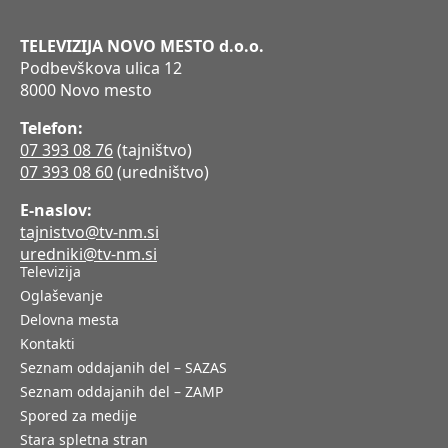
TELEVIZIJA NOVO MESTO d.o.o.
Podbevškova ulica 12
8000 Novo mesto
Telefon:
07 393 08 76
(tajništvo)
07 393 08 60
(uredništvo)
E-naslov:
tajnistvo@tv-nm.si
uredniki@tv-nm.si
Televizija
Oglaševanje
Delovna mesta
Kontakti
Seznam oddajanih del – SAZAS
Seznam oddajanih del – ZAMP
Spored za medije
Stara spletna stran