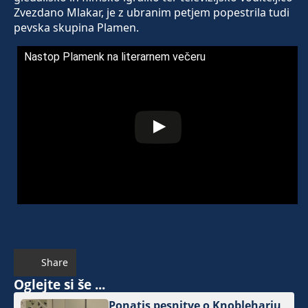
Zvezdano Mlakar, je z ubranim petjem popestrila tudi
pevska skupina Plamen.
Nastop Plamenk na literarnem večeru
Share
Oglejte si še ...
Ponatis pesnitve o Knobleharju