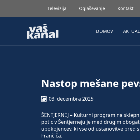
Televizija
Oglaševanje
Kontakt
DOMOV
AKTUA
Nastop mešane pev
03. decembra 2025
ŠENTJERNEJ – Kulturni program na sklepni 
potic v Šentjerneju je med drugim oboga
upokojencev, ki vse od ustanovitve pred 
Frančiča.