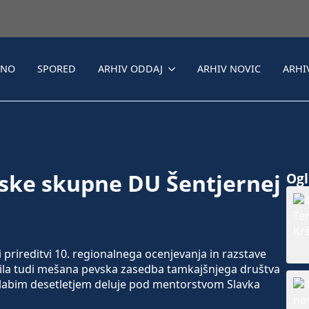
LNO
SPORED
ARHIV ODDAJ
ARHIV NOVIC
ARHI
ske skupne DU Šentjernej
Ogle
prireditvi 10. regionalnega ocenjevanja in razstave
tila tudi mešana pevska zasedba tamkajšnjega društva
slabim desetletjem deluje pod mentorstvom Slavka