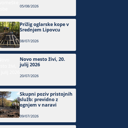
05/08/2026
Prižig oglarske kope v
Srednjem Lipovcu
08/07/2026
Novo mesto živi, 20.
julij 2026
20/07/2026
Skupni poziv pristojnih
služb: previdno z
ognjem v naravi
09/07/2026