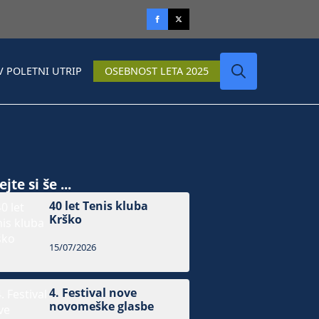
V POLETNI UTRIP
OSEBNOST LETA 2025
Search
for:
jte si še ...
40 let Tenis kluba
Krško
15/07/2026
4. Festival nove
novomeške glasbe