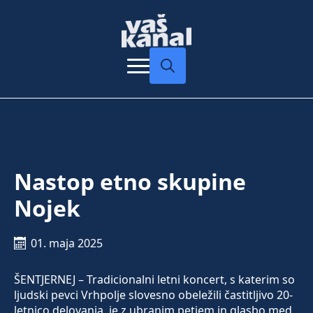
Search
for:
Nastop etno skupine
Nojek
01. maja 2025
ŠENTJERNEJ – Tradicionalni letni koncert, s katerim so
ljudski pevci Vrhpolje slovesno obeležili častitljivo 20-
letnico delovanja, je z ubranim petjem in glasbo med