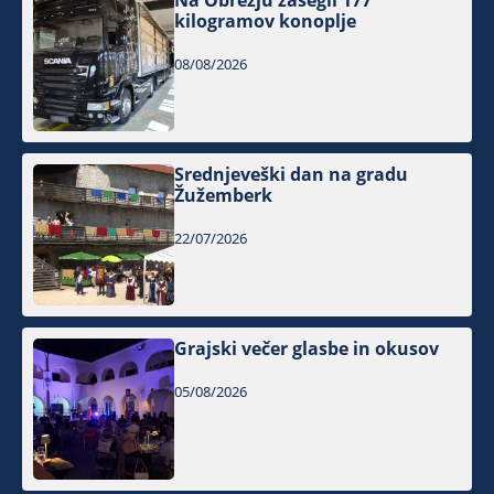
Na Obrežju zasegli 177
kilogramov konoplje
08/08/2026
Srednjeveški dan na gradu
Žužemberk
22/07/2026
Grajski večer glasbe in okusov
05/08/2026