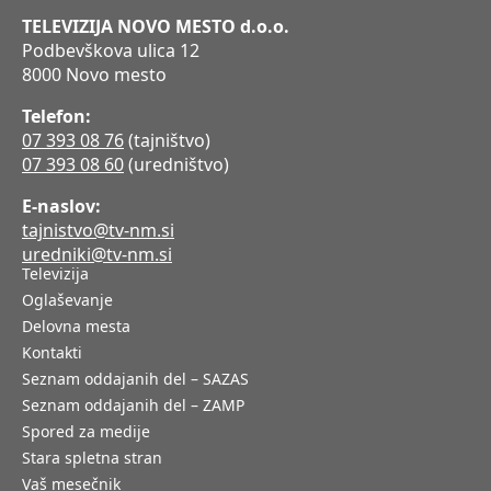
TELEVIZIJA NOVO MESTO d.o.o.
Podbevškova ulica 12
8000 Novo mesto
Telefon:
07 393 08 76
(tajništvo)
07 393 08 60
(uredništvo)
E-naslov:
tajnistvo@tv-nm.si
uredniki@tv-nm.si
Televizija
Oglaševanje
Delovna mesta
Kontakti
Seznam oddajanih del – SAZAS
Seznam oddajanih del – ZAMP
Spored za medije
Stara spletna stran
Vaš mesečnik