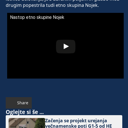
drugim popestrila tudi etno skupina Nojek.
Nastop etno skupine Nojek
Share
Oglejte si še ...
Začenja se projekt urejanja
večnamenske poti G1-5 od HE