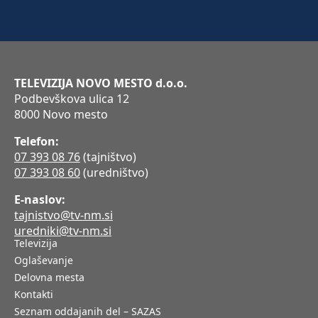
TELEVIZIJA NOVO MESTO d.o.o.
Podbevškova ulica 12
8000 Novo mesto
Telefon:
07 393 08 76
(tajništvo)
07 393 08 60
(uredništvo)
E-naslov:
tajnistvo@tv-nm.si
uredniki@tv-nm.si
Televizija
Oglaševanje
Delovna mesta
Kontakti
Seznam oddajanih del – SAZAS