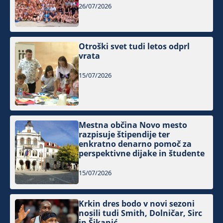
26/07/2026
Otroški svet tudi letos odprl
vrata
15/07/2026
Mestna občina Novo mesto
razpisuje štipendije ter
enkratno denarno pomoč za
perspektivne dijake in študente
15/07/2026
Krkin dres bodo v novi sezoni
nosili tudi Smith, Dolničar, Sirc
in Šikanić