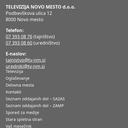
TELEVIZIJA NOVO MESTO d.o.o.
Podbevškova ulica 12
8000 Novo mesto
Telefon:
07 393 08 76
(tajništvo)
07 393 08 60
(uredništvo)
E-naslov:
tajnistvo@tv-nm.si
uredniki@tv-nm.si
Televizija
Oglaševanje
Delovna mesta
Kontakti
Seznam oddajanih del – SAZAS
Seznam oddajanih del – ZAMP
Spored za medije
Stara spletna stran
Vaš mesečnik