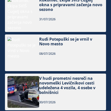
Rokomet: Ekipa SVIŠ Cugelj
okna s pripravami začenja novo
sezono
31/07/2026
Rudi Potepuški se je vrnil v
Novo mesto
08/07/2026
V hudi prometni nesreči na
novomeški Levičnikovi cesti
udeležena 4 vozila, 4 osebe v
bolnišnici
30/07/2026