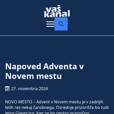
Search
for:
Napoved Adventa v
Novem mestu
27. novembra 2024
NOVO MESTO – Advent v Novem mestu je v zadnjih
letih res nekaj čarobnega. Osrednje prizorišče bo tudi
letos Glavni trg, kjer se bo pestro praznično