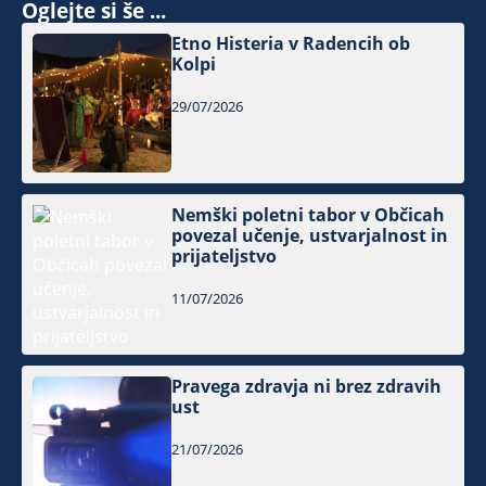
Oglejte si še ...
Etno Histeria v Radencih ob
Kolpi
29/07/2026
Nemški poletni tabor v Občicah
povezal učenje, ustvarjalnost in
prijateljstvo
11/07/2026
Pravega zdravja ni brez zdravih
ust
21/07/2026