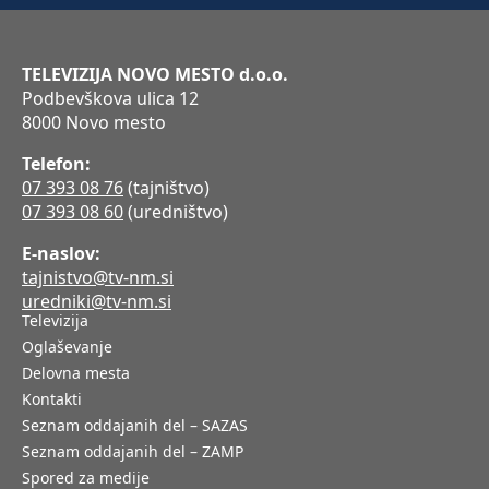
TELEVIZIJA NOVO MESTO d.o.o.
Podbevškova ulica 12
8000 Novo mesto
Telefon:
07 393 08 76
(tajništvo)
07 393 08 60
(uredništvo)
E-naslov:
tajnistvo@tv-nm.si
uredniki@tv-nm.si
Televizija
Oglaševanje
Delovna mesta
Kontakti
Seznam oddajanih del – SAZAS
Seznam oddajanih del – ZAMP
Spored za medije