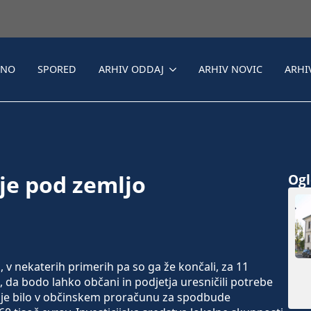
LNO
SPORED
ARHIV ODDAJ
ARHIV NOVIC
ARHI
 je pod zemljo
Ogle
 v nekaterih primerih pa so ga že končali, za 11
da bodo lahko občani in podjetja uresničili potrebe
tos je bilo v občinskem proračunu za spodbude