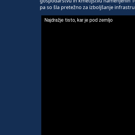
gospodarstvu in kmetijstvu namenjenih 160
pa so šla pretežno za izboljšanje infrastru
Najdražje tisto, kar je pod zemljo