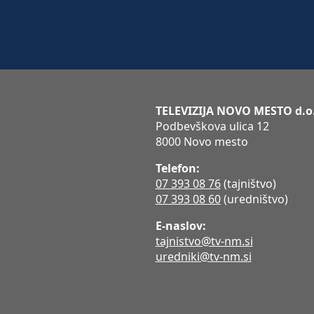
TELEVIZIJA NOVO MESTO d.o
Podbevškova ulica 12
8000 Novo mesto
Telefon:
07 393 08 76
(tajništvo)
07 393 08 60
(uredništvo)
E-naslov:
tajnistvo@tv-nm.si
uredniki@tv-nm.si