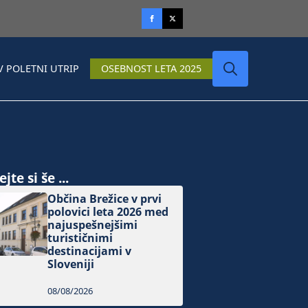
V POLETNI UTRIP
OSEBNOST LETA 2025
Search
for:
jte si še ...
Občina Brežice v prvi
polovici leta 2026 med
najuspešnejšimi
turističnimi
destinacijami v
Sloveniji
08/08/2026