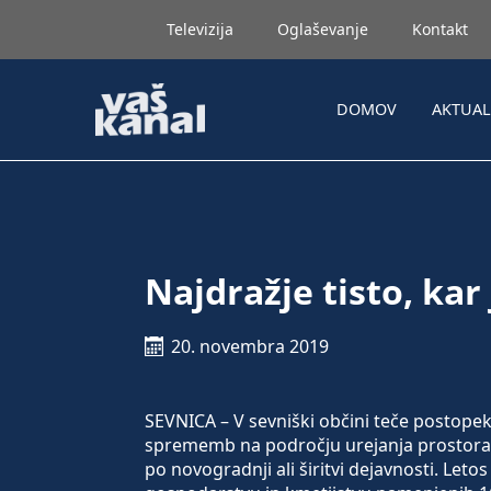
Televizija
Oglaševanje
Kontakt
DOMOV
AKTUA
Najdražje tisto, kar
20. novembra 2019
SEVNICA – V sevniški občini teče postopek,
sprememb na področju urejanja prostora, 
po novogradnji ali širitvi dejavnosti. Le