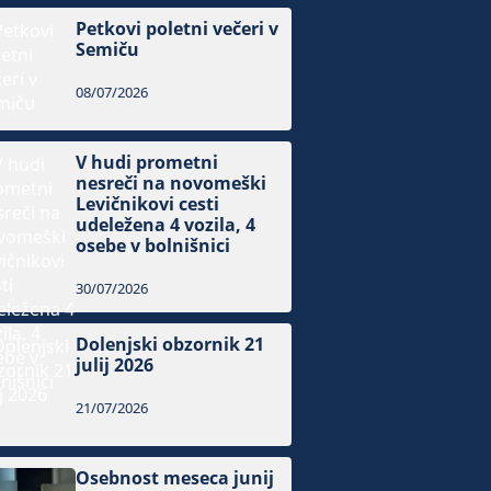
Petkovi poletni večeri v
Semiču
08/07/2026
V hudi prometni
nesreči na novomeški
Levičnikovi cesti
udeležena 4 vozila, 4
osebe v bolnišnici
30/07/2026
Dolenjski obzornik 21
julij 2026
21/07/2026
Osebnost meseca junij