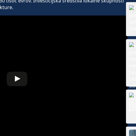
 tisoč evrov. Investicijska sredstva lokalne skupnosti
kture.