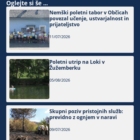
Oglejte si še ...
Nemški poletni tabor v Občicah
povezal učenje, ustvarjalnost in
prijateljstvo
11/07/2026
Poletni utrip na Loki v
Žužemberku
05/08/2026
Skupni poziv pristojnih služb:
previdno z ognjem v naravi
09/07/2026