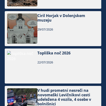
Ciril Horjak v Dolenjskem
muzeju
29/07/2026
Topliška noč 2026
22/07/2026
V hudi prometni nesreči na
novomeški Levičnikovi cesti
udeležena 4 vozila, 4 osebe v
bolnišnici