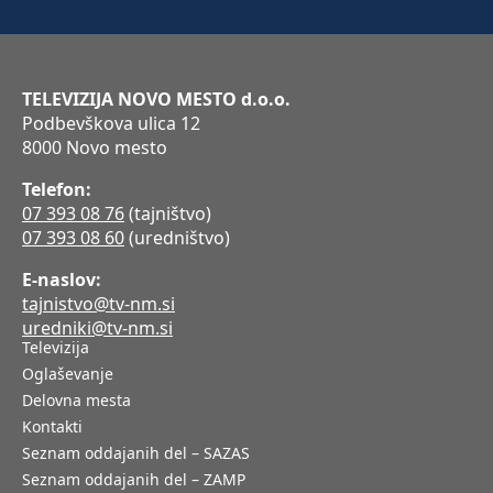
TELEVIZIJA NOVO MESTO d.o.o.
Podbevškova ulica 12
8000 Novo mesto
Telefon:
07 393 08 76
(tajništvo)
07 393 08 60
(uredništvo)
E-naslov:
tajnistvo@tv-nm.si
uredniki@tv-nm.si
Televizija
Oglaševanje
Delovna mesta
Kontakti
Seznam oddajanih del – SAZAS
Seznam oddajanih del – ZAMP