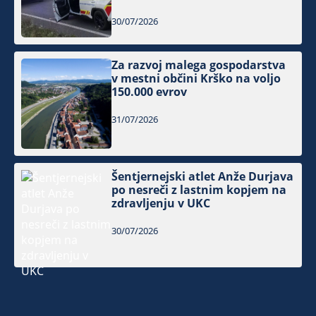
30/07/2026
Za razvoj malega gospodarstva
v mestni občini Krško na voljo
150.000 evrov
31/07/2026
Šentjernejski atlet Anže Durjava
po nesreči z lastnim kopjem na
zdravljenju v UKC
30/07/2026