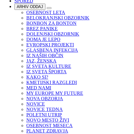
SPORED
ARHIV ODDAJ
OSEBNOST LETA
BELOKRANJSKI OBZORNIK
BONBON ZA BONTON
BREZ PANIKE
DOLENJSKI OBZORNIK
DOMA JE LEPO
EVROPSKI PROJEKTI
GLASBENA INFEKCIJA
IZ NAŠIH OBČIN
JAZ, ŽENSKA
IZ SVETA KULTURE
IZ SVETA ŠPORTA
KAKO SI?
KMETIJSKI RAZGLEDI
MED NAMI
MY EUROPE MY FUTURE
NOVA OBZORJA
NOVICE
NOVICE TEDNA
POLETNI UTRIP
NOVO MESTO ŽIVI
OSEBNOST MESECA
PLANET ZDRAVJA