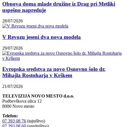
Obnova doma mlade družine iz Drag pri Metliki
uspešno napreduje
28/07/2026
V Revozu jeseni dva nova modela
29/07/2026
Evropska sredstva za novo Osnovno šolo dr.
Mihajla Rostoharja v Krškem
21/07/2026
TELEVIZIJA NOVO MESTO d.o.o.
Podbevškova ulica 12
8000 Novo mesto
Telefon:
07 393 08 76
(tajništvo)
07 393 08 60
(uredništvo)