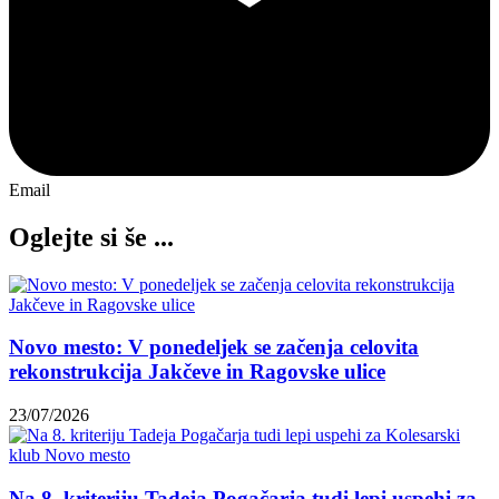
Email
Oglejte si še ...
Novo mesto: V ponedeljek se začenja celovita
rekonstrukcija Jakčeve in Ragovske ulice
23/07/2026
Na 8. kriteriju Tadeja Pogačarja tudi lepi uspehi za