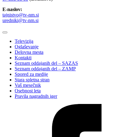
E-naslov:
tajnistvo@tv-nm.si
uredniki@tv-nm.si
Televizija
Oglaševanje
Delovna mesta
Kontakti
Seznam oddajanih del – SAZAS
Seznam oddajanih del – ZAMP
Spored za medije
Stara spletna stran
Vaš mesečnik
Osebnost leta
Pravila nagradnih iger