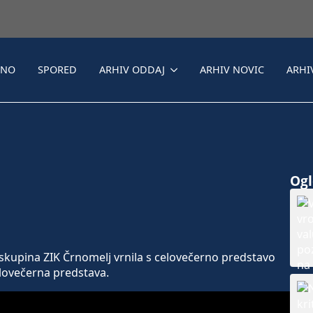
LNO
SPORED
ARHIV ODDAJ
ARHIV NOVIC
ARHI
Ogle
 skupina ZIK Črnomelj vrnila s celovečerno predstavo
elovečerna predstava.