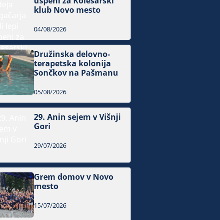
uspehi za Kolesarski
klub Novo mesto
04/08/2026
Družinska delovno-
terapetska kolonija
Sončkov na Pašmanu
05/08/2026
29. Anin sejem v Višnji
Gori
29/07/2026
Grem domov v Novo
mesto
15/07/2026