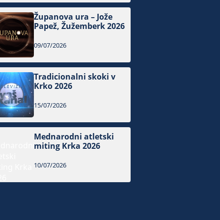
Županova ura – Jože
Papež, Žužemberk 2026
09/07/2026
Tradicionalni skoki v
Krko 2026
15/07/2026
Mednarodni atletski
miting Krka 2026
10/07/2026