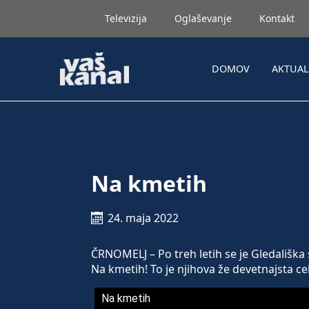
Televizija
Oglaševanje
Kontakt
DOMOV
AKTUA
Na kmetih
24. maja 2022
ČRNOMELJ – Po treh letih se je Gledališka
Na kmetih! To je njihova že devetnajsta c
Na kmetih