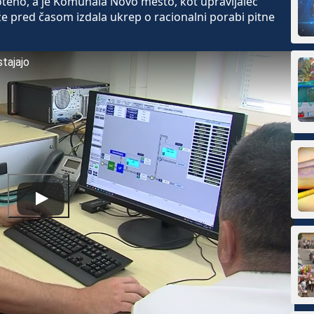
teno, a je Komunala Novo mesto, kot upravljalec
e pred časom izdala ukrep o racionalni porabi pitne
tajajo