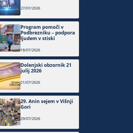
27/07/2026
Program pomoči v
Podbrezniku – podpora
ljudem v stiski
18/07/2026
Dolenjski obzornik 21
julij 2026
21/07/2026
29. Anin sejem v Višnji
Gori
29/07/2026