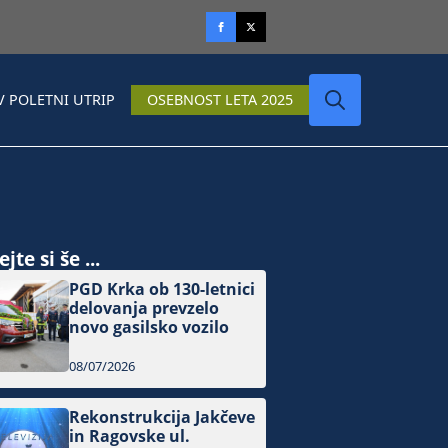
V POLETNI UTRIP
OSEBNOST LETA 2025
Search
for:
jte si še ...
PGD Krka ob 130-letnici
delovanja prevzelo
novo gasilsko vozilo
08/07/2026
Rekonstrukcija Jakčeve
in Ragovske ul.