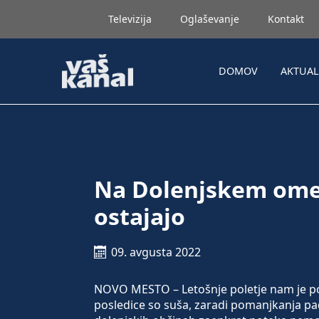
Televizija
Oglaševanje
Kontakt
DOMOV
AKTUA
Na Dolenjskem omej
ostajajo
09. avgusta 2022
NOVO MESTO – Letošnje poletje nam je p
posledice so suša, zaradi pomanjkanja pad