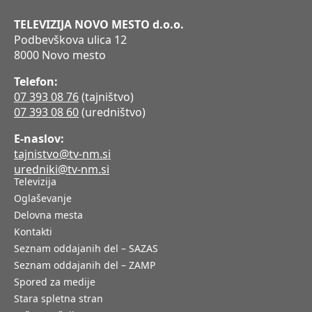
TELEVIZIJA NOVO MESTO d.o.o.
Podbevškova ulica 12
8000 Novo mesto
Telefon:
07 393 08 76
(tajništvo)
07 393 08 60
(uredništvo)
E-naslov:
tajnistvo@tv-nm.si
uredniki@tv-nm.si
Televizija
Oglaševanje
Delovna mesta
Kontakti
Seznam oddajanih del – SAZAS
Seznam oddajanih del – ZAMP
Spored za medije
Stara spletna stran