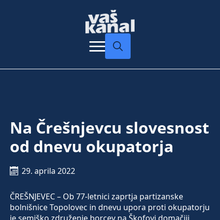
Search
for:
Na Črešnjevcu slovesnost
od dnevu okupatorja
29. aprila 2022
ČREŠNJEVEC – Ob 77-letnici zaprtja partizanske
bolnišnice Topolovec in dnevu upora proti okupatorju
je semiško združenje borcev na Škofovi domačiji