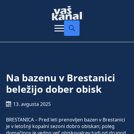
Search
for:
Na bazenu v Brestanici
beležijo dober obisk
13. avgusta 2025
BRESTANICA – Pred leti prenovljen bazen v Brestanici
je v letošnji kopalni sezoni dobro obiskan; poleg
domačinov je vedno več obiskovalcev tudi od drugod.