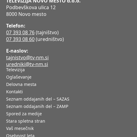
TELEVIZIJA NOVO MESTO d.o.o.
Podbevškova ulica 12
8000 Novo mesto
Telefon:
07 393 08 76
(tajništvo)
07 393 08 60
(uredništvo)
E-naslov:
tajnistvo@tv-nm.si
uredniki@tv-nm.si
Televizija
Oglaševanje
Delovna mesta
Kontakti
Seznam oddajanih del – SAZAS
Seznam oddajanih del – ZAMP
Spored za medije
Stara spletna stran
Vaš mesečnik
Osebnost leta