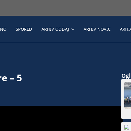
LNO
SPORED
ARHIV ODDAJ
ARHIV NOVIC
ARHI
e – 5
Ogle