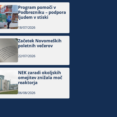
Program pomoči v
Podbrezniku – podpora
ljudem v stiski
18/07/2026
Začetek Novomeških
poletnih večerov
22/07/2026
NEK zaradi okoljskih
omejitev znižala moč
reaktorja
06/08/2026