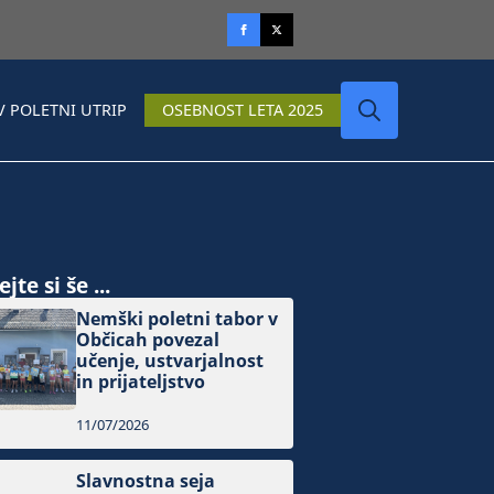
V POLETNI UTRIP
OSEBNOST LETA 2025
Search
for:
jte si še ...
Nemški poletni tabor v
Občicah povezal
učenje, ustvarjalnost
in prijateljstvo
11/07/2026
Slavnostna seja