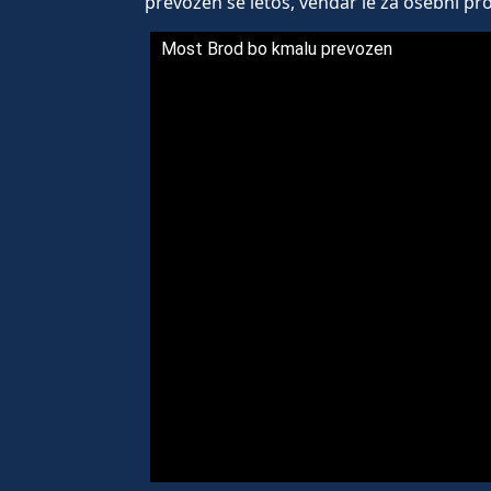
prevozen še letos, vendar le za osebni pr
Most Brod bo kmalu prevozen