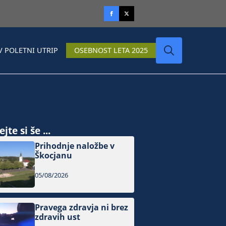
V POLETNI UTRIP
OSEBNOST LETA 2025
Search
for:
jte si še ...
Prihodnje naložbe v
Škocjanu
05/08/2026
Pravega zdravja ni brez
zdravih ust