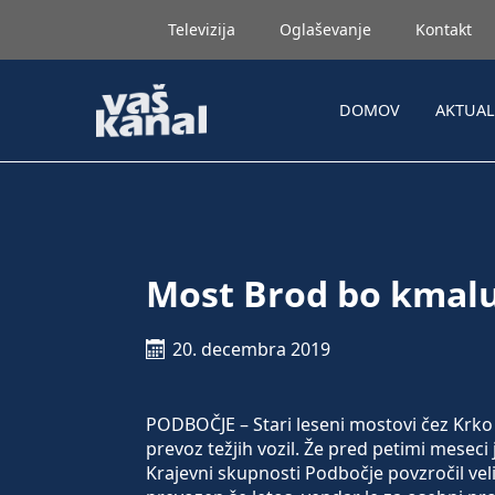
Televizija
Oglaševanje
Kontakt
DOMOV
AKTUA
Most Brod bo kmal
20. decembra 2019
PODBOČJE – Stari leseni mostovi čez Krko 
prevoz težjih vozil. Že pred petimi mesec
Krajevni skupnosti Podbočje povzročil velik