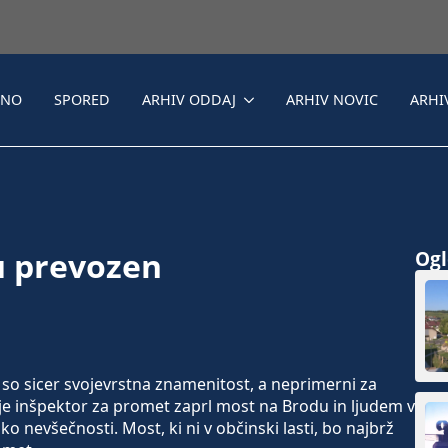
LNO
SPORED
ARHIV ODDAJ
ARHIV NOVIC
ARHI
u prevozen
Ogle
so sicer svojevrstna znamenitost, a neprimerni za
i je inšpektor za promet zaprl most na Brodu in ljudem v
o nevšečnosti. Most, ki ni v občinski lasti, bo najbrž